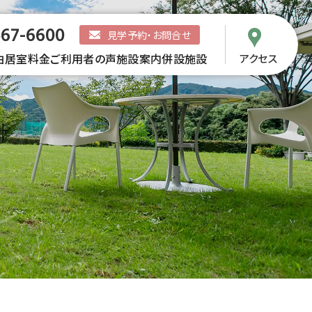
567-6600
見学予約・お問合せ
由
居室
料金
ご利用者の声
施設案内
併設施設
アクセス